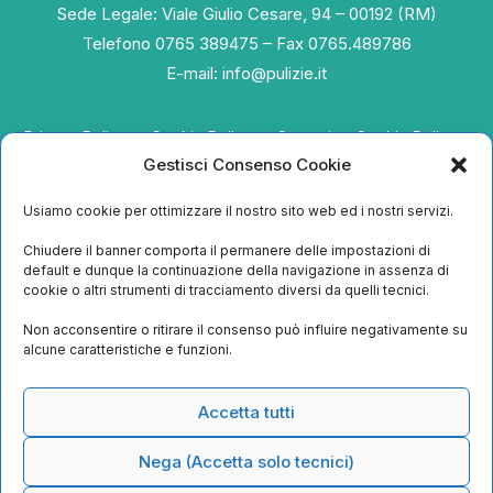
Sede Legale: Viale Giulio Cesare, 94 – 00192 (RM)
Telefono 0765 389475 – Fax 0765.489786
E-mail:
info@pulizie.it
Privacy Policy
Cookie Policy
Contatti
Cookie Policy
Gestisci Consenso Cookie
Servizi
Usiamo cookie per ottimizzare il nostro sito web ed i nostri servizi.
Outsourcing alberghiero
Chiudere il banner comporta il permanere delle impostazioni di
default e dunque la continuazione della navigazione in assenza di
Sanificazioni ambientali
cookie o altri strumenti di tracciamento diversi da quelli tecnici.
Pulizie ordinarie
Non acconsentire o ritirare il consenso può influire negativamente su
Lavori straordinari
alcune caratteristiche e funzioni.
Pulizie superfici
Accetta tutti
Nega (Accetta solo tecnici)